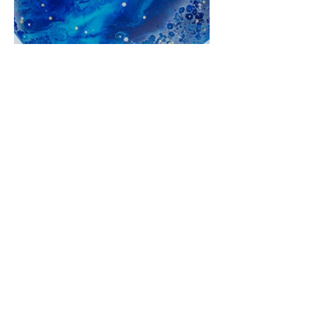
Précédent
Suivant
Contact
Bloom with Grace
About
Explorations
Lights of the Sea
Pure
Lumières d'Or
Small pieces
Mailing List