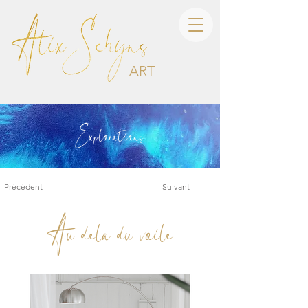
ART
Explorations
Précédent
Suivant
Au dela du voile