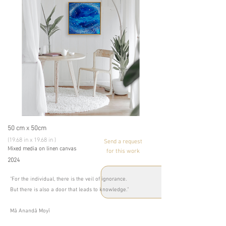
50 cm x 50cm
(19.68 in x 19.68 in )
Send a request
Mixed media on linen canvas
for this work
2024
"For the individual, there is the veil of ignorance.
But there is also a door that leads to knowledge."
Mâ Anandâ Moyî