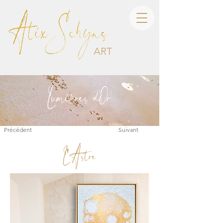
ART
Lumi
res d
Or
è
'
Précédent
Suivant
L'Astre