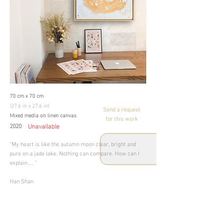
70 cm x 70 cm
(27.6 in x 27.6 in)
Send a request
Mixed media on linen canvas
for this work
2020
Unavailable
“My heart is like the autumn moon clear, bright and
pure on a jade lake. Nothing can compare. How can I
explain.... ”
Han Shan