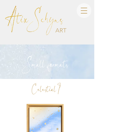
ART
Small formats
Celestial I