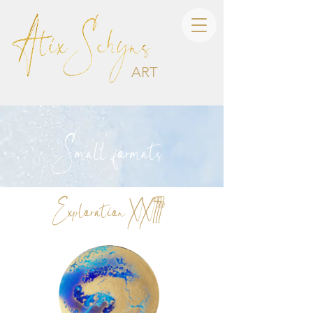
ART
Small formats
Exploration XXIII