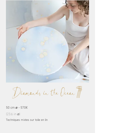
Diamonds in the Ocean III
50 cm ⌀ - 570€
(23.6 in ⌀)
Techniques mixtes sur toile en lin