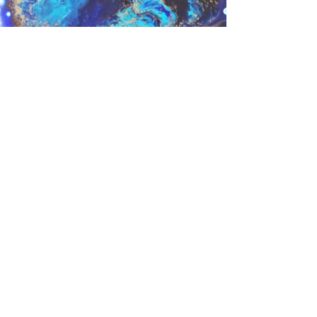
Previous
Next
Contact
Bloom with Grace
About
Explorations
Lights of the Sea
Pure
Lumières d'Or
Small pieces