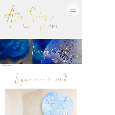
ART
Prices
Previous
La grace venue du ciel II